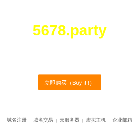
5678.party
您所访问的域名正在西部数码（west.cn）出售！
main name is currently for sale on the west.cn, Buy
立即购买（Buy it !）
域名注册
域名交易
云服务器
虚拟主机
企业邮箱
|
|
|
|